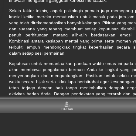
khawatir mengalami gangguan koneksi mendadak.
Selain faktor teknis, aspek psikologis pemain juga memegang
krusial ketika mereka memutuskan untuk masuk pada jam-jam 
yang telah direkomendasikan banyak kalangan. Pikiran yang mas
dan suasana yang tenang membuat setiap keputusan diambil
penuh perhitungan matang alih-alih berdasarkan emosi 
Kombinasi antara kesiapan mental yang prima serta momen y
terbukti ampuh mendongkrak tingkat keberhasilan secara sig
dalam setiap sesi permainan.
Keputusan untuk memanfaatkan panduan waktu emas ini pada a
akan membawa pengalaman bermain Anda ke tingkat yang jau
menyenangkan dan menguntungkan. Pastikan untuk selalu me
waktu secara bijak serta tidak lupa beristirahat agar kesenangan
tetap terjaga dengan baik tanpa menimbulkan dampak negat
aktivitas harian Anda. Dengan pendekatan yang terarah dan p
waktu yang tepat, kepuasan maksimal kini berada dalam ge
Anda.
DAFTAR