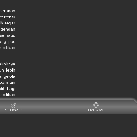
 peranan
tertentu
ih segar
 dengan
semata.
ang pas
nifikan
khirnya
h lebih
ngelola
 bermain
if bagi
emilihan
nggaman
ALTERNATIF
LIVE CHAT